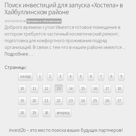
Поиск инвестиций для запуска «Хостела» в
Хайбуллинском районе
2023-09-04 00:36
Архивное объявление
Доброго времени суток! Имеется готовое помещение в
котором требуется частичный косметический ремонт,
подготовка для комфортного проживания подряд
организаций. В связи с тем что в нашем районе имеются ...
Подробнее…
Страницы:
назад
1
2
3
4
5
6
7
8
9
10
11
12
13
14
15
16
17
18
19
20
21
22
23
24
25
26
27
28
29
30
вперед
invest2b – это место поиска ваших будущих партнеров!