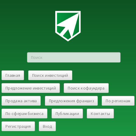
Главная
Поиск инвестиций
Предложение инвестиций
Поиск кофаундера
Продажа актива
Предложения франшиз
По регионам
По сферам бизнеса
Публикации
Контакты
Регистрация
Вход