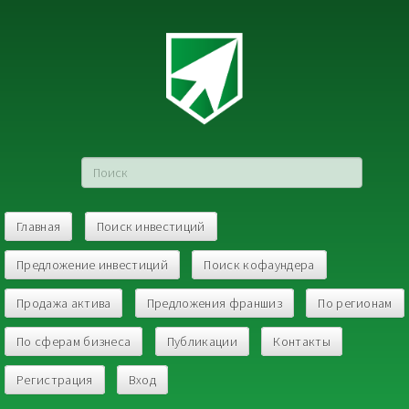
Главная
Поиск инвестиций
Предложение инвестиций
Поиск кофаундера
Продажа актива
Предложения франшиз
По регионам
По сферам бизнеса
Публикации
Контакты
Регистрация
Вход