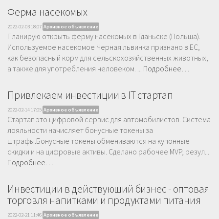
Ферма насекомых
2022-02-03 18:07
Архивное объявление
Планирую открыть ферму насекомых в Гданьске (Польша).
Используемое насекомое Черная львинка признано в ЕС,
как безопасный корм для сельскохозяйственных животных,
а также для употребления человеком. ...
Подробнее…
Привлекаем инвестиции в IT стартап
2022-02-14 17:05
Архивное объявление
Стартап это цифровой сервис для автомобилистов. Система
лояльности начисляет бонусные токены за
штрафы.Бонусные токены обмениваются на купонные
скидки и на цифровые активы. Сделано рабочее MVP, резул...
Подробнее…
Инвестиции в действующий бизнес - оптовая
торговля напитками и продуктами питания
2022-02-21 11:46
Архивное объявление