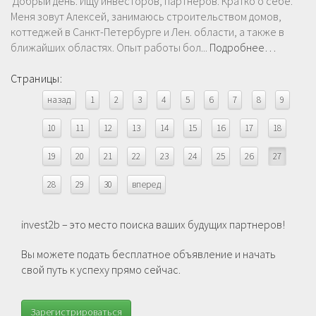
Добрый день. Ищу инвесторов, партнеров. Кратко о себе.
Меня зовут Алексей, занимаюсь строительством домов,
коттеджей в Санкт-Петербурге и Лен. области, а также в
ближайших областях. Опыт работы бол...
Подробнее…
Страницы:
назад
1
2
3
4
5
6
7
8
9
10
11
12
13
14
15
16
17
18
19
20
21
22
23
24
25
26
27
28
29
30
вперед
invest2b – это место поиска ваших будущих партнеров!
Вы можете подать бесплатное объявление и начать
свой путь к успеху прямо сейчас.
Зарегистрироваться