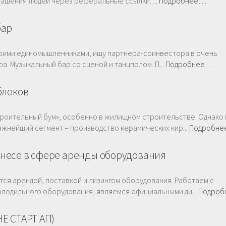
ашения людей через реферальные ссылки. ...
Подробнее…
бар
своими единомышленниками, ищу партнера-соинвестора в очень
. Музыкальный бар со сценой и танцполом. П...
Подробнее…
блоков
троительный бум», особенно в жилищном строительстве. Однако 
жнейший сегмент – производство керамических кир...
Подробн
несе в сфере аренды оборудования
тся арендой, поставкой и лизингом оборудования. Работаем с
лодильного оборудования, являемся официальными ди...
Подро
Е СТАРТ АП)