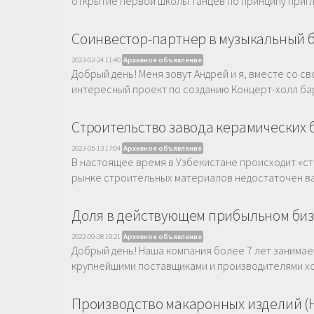
открытие первой школы танцев по принципу пригл
Соинвестор-партнер в музыкальный 
2023-02-24 11:40
Архивное объявление
Добрый день! Меня зовут Андрей и я, вместе со 
интересный проект по созданию Концерт-холл бара
Строительство завода керамических 
2023-05-13 17:04
Архивное объявление
В настоящее время в Узбекистане происходит «с
рынке строительных материалов недостаточен ва
Доля в действующем прибыльном биз
2022-09-08 19:21
Архивное объявление
Добрый день! Наша компания более 7 лет занимае
крупнейшими поставщиками и производителями хо
Производство макаронных изделий (Н