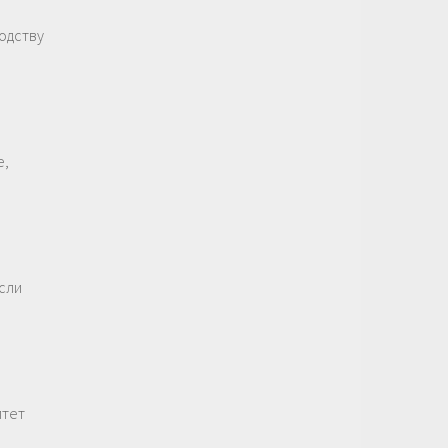
одству
е,
сли
итет