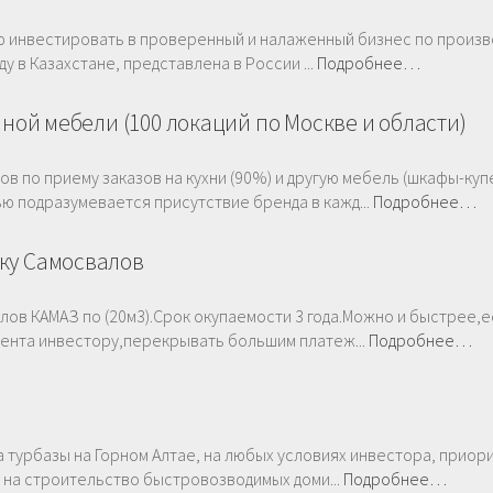
 инвестировать в проверенный и налаженный бизнес по произв
у в Казахстане, представлена в России ...
Подробнее…
нной мебели (100 локаций по Москве и области)
ов по приему заказов на кухни (90%) и другую мебель (шкафы-куп
 подразумевается присутствие бренда в кажд...
Подробнее…
ку Самосвалов
лов КАМАЗ по (20м3).Срок окупаемости 3 года.Можно и быстрее,е
цента инвестору,перекрывать большим платеж...
Подробнее…
а турбазы на Горном Алтае, на любых условиях инвестора, приор
. на строительство быстровозводимых доми...
Подробнее…