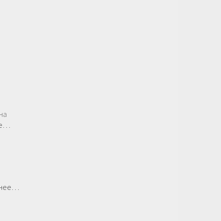
на
ее…
бнее…