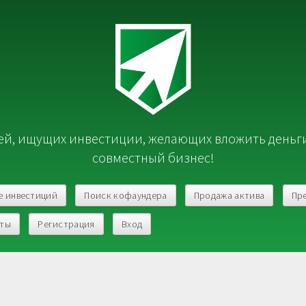
й, ищущих инвестиции, желающих вложить деньг
совместный бизнес!
е инвестиций
Поиск кофаундера
Продажа актива
Пр
кты
Регистрация
Вход