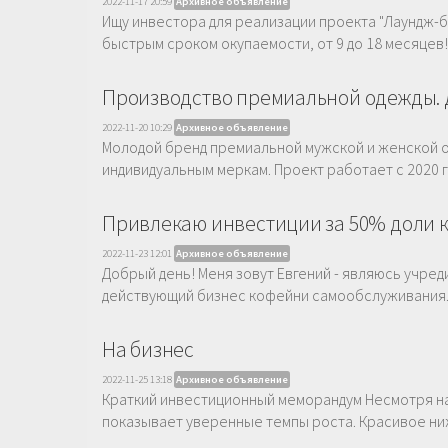
2022-11-17 20:59
Архивное объявление
Ищу инвестора для реализации проекта "Лаундж-ба
быстрым сроком окупаемости, от 9 до 18 месяцев!
Производство премиальной одежды. 
2022-11-20 10:29
Архивное объявление
Молодой бренд премиальной мужской и женской о
индивидуальным меркам. Проект работает с 2020 
Привлекаю инвестиции за 50% доли
2022-11-23 12:01
Архивное объявление
Добрый день! Меня зовут Евгений - являюсь учре
действующий бизнес кофейни самообслуживания. С
На бизнес
2022-11-25 13:18
Архивное объявление
Краткий инвестиционный меморандум Несмотря н
показывает уверенные темпы роста. Красивое ни