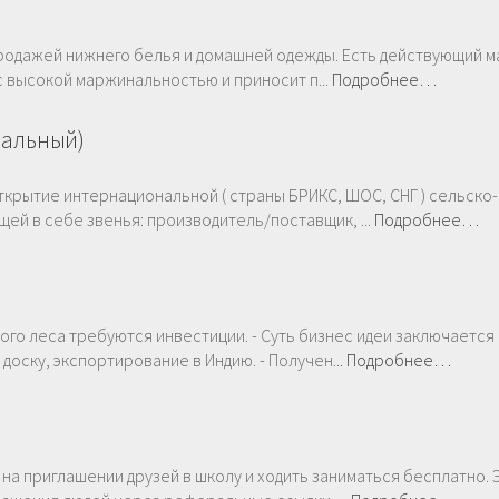
продажей нижнего белья и домашней одежды. Есть действующий м
 с высокой маржинальностью и приносит п...
Подробнее…
нальный)
ткрытие интернациональной ( страны БРИКС, ШОС, СНГ ) сельско-
й в себе звенья: производитель/поставщик, ...
Подробнее…
го леса требуются инвестиции. - Суть бизнес идеи заключается 
доску, экспортирование в Индию. - Получен...
Подробнее…
 на приглашении друзей в школу и ходить заниматься бесплатно. 