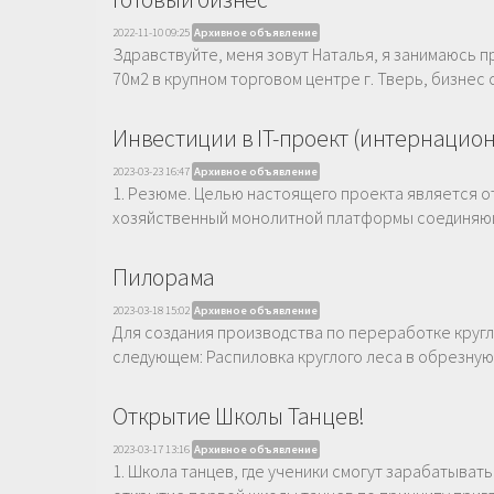
2022-11-10 09:25
Архивное объявление
Здравствуйте, меня зовут Наталья, я занимаюсь 
70м2 в крупном торговом центре г. Тверь, бизнес
Инвестиции в IT-проект (интернацио
2023-03-23 16:47
Архивное объявление
1. Резюме. Целью настоящего проекта является о
хозяйственный монолитной платформы соединяюще
Пилорама
2023-03-18 15:02
Архивное объявление
Для создания производства по переработке кругло
следующем: Распиловка круглого леса в обрезную 
Открытие Школы Танцев!
2023-03-17 13:16
Архивное объявление
1. Школа танцев, где ученики смогут зарабатывать