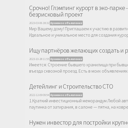
Срочно! Глэмпинг курорт в эко-парке
безрисковый проект
2023-03-06 18:32
Архивное объявление
Мир Вашему дому! Приглашаем к участию в развити
Идеальное и уникальное место для создания курор
Ищу партнёров желающих создать и р
2023-10-28 11:55
Архивное объявление
Имеется: Строение бывшего хранилища при бывшей
въезда сквозной проезд. Есть в моих объявлениях.
Детейлинг и Строительство СТО
2022-12-09 09:54
Архивное объявление
1.Краткий инвестиционный меморандум Любой авт
паутинка от затирания, в салоне — пятна, на ковре
Нужен инвестор для постройки крупн