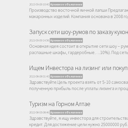
2022-09-09 10:40
Архивное объявление
Производство восточной яичной лапши Предлагаю
макаронных изделий. Компания основана в 2008 год
Запуск сети шоу-румов по заказу кухо
2022-09-09 14:56
Архивное объявление
Основная идея состоит в открытие сети шоу – рум
распашные шкафы, гардеробные….10%). Под сетью
Ищем Инвестора на лизинг или покуп
2022-08-08 01:40
Архивное объявление
Здравствуйте.Цель проекта взять от 5-10 самосва
полученную прибыль после уплаты лизинга и про
Туризм на Горном Алтае
2022-08-05 08:46
Архивное объявление
Здравствуйте, я ищу инвестора для строительств
кредит. Для достижение цели нужно 25000000 руб