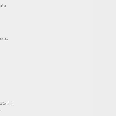
ей и
ва по
о белья
…