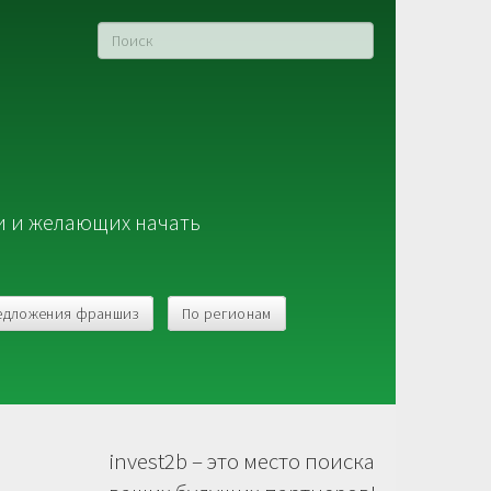
и и желающих начать
едложения франшиз
По регионам
invest2b – это место поиска