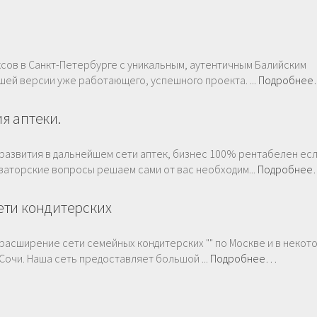
сов в Санкт-Петербурге с уникальным, аутентичным Балийским
шей версии уже работающего, успешного проекта. ...
Подробне
я аптеки.
развития в дальнейшем сети аптек, бизнес 100% рентабелен ес
заторские вопросы решаем сами от вас необходим...
Подробне
ети кондитерских
 расширение сети семейных кондитерских "" по Москве и в некот
Сочи. Наша сеть предоставляет большой ...
Подробнее…