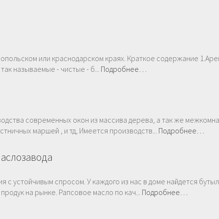
ропольском или краснодарском краях. Краткое содержание 1.Аре
 так называемые - чистые - б...
Подробнее…
дства современных окон из массива дерева, а так же межкомн
стничных маршей , и тд, Имеется производств...
Подробнее…
маслозавода
я с устойчивым спросом. У каждого из нас в доме найдется буты
родук на рынке. Рапсовое масло по кач...
Подробнее…