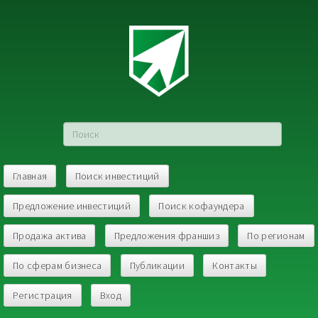
Главная
Поиск инвестиций
Предложение инвестиций
Поиск кофаундера
Продажа актива
Предложения франшиз
По регионам
По сферам бизнеса
Публикации
Контакты
Регистрация
Вход