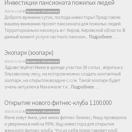
Инвестиции пансионата пожилых людей
2022-01-13 20:38
Архивное объявление
Доброго времени суток, господа инвесторы! Представлю
вашему вниманию проект пансионата для пожилых людей.
Территориально нахожусь в г. Киров, Кировской области. В
данный момент услуги частного пансион...
Подробнее…
Экопарк (зоопарк)
2022-01-11 01:33
Архивное объявление
Здравствуйте! Имею в аренде участок 30 сотых , впритык к
Эльтавскому лесу, на котором можно создать контактный
зоопарк, на открытом воздухе с с/ж. Такой зоопарк будет
очень актуален в Махачкале т.к...
Подробнее…
Открытие нового фитнес-клуба 1.100.000
2022-01-10 21:26
Архивное объявление
Меня зовут Анна, уже имею фитнес-бизнес, Нишу проверила
и уверенна в ней на 99%. Ищу инвестора для открытия
женского фитнес-клуба. Что из себя представляет клуб: