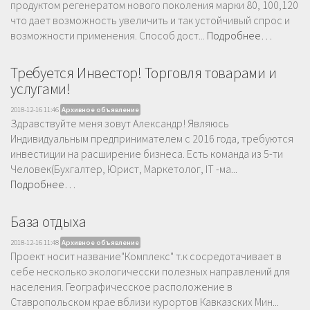
продуктом регенератом нового поколения марки 80, 100,120
что дает возможность увеличить и так устойчивый спрос и
возможности применения. Способ дост...
Подробнее…
Требуется Инвестор! Торговля товарами и
услугами!
2018-12-16 11:46
Архивное объявление
Здравствуйте меня зовут Александр! Являюсь
Индивидуальным предпринимателем с 2016 года, требуются
инвестиции на расширение бизнеса. Есть команда из 5-ти
Человек(Бухгалтер, Юрист, Маркетолог, IT -ма...
Подробнее…
База отдыха
2018-12-16 11:48
Архивное объявление
Проект носит название"Комплекс" т.к сосредотачивает в
себе несколько экологичесски полезных направлений для
населения. Географичесское расположение в
Ставропольском крае вблизи курортов Кавказских Мин...