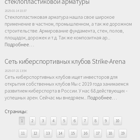
стеклопластиковой арматуры
2025-01-14 10:37
Стеклопластиковая арматура нашла свое широкое
применение в частном, промышленном, а так же дорожном
строительстве. Армирование фундамента, стен, полов,
площадок, дорожек и т.д. Так же композитная ар...
Подробнее…
Сеть киберспортивных клубов Strike-Arena
2025-07-21 13:54
Сеть киберспортивных клубов ищет инвесторов для
открытия собственных клубов Мы с 2019 года занимаемся
развитием киберспорта в России. У нас 68 действующих -
успешных арен. Сейчас мы внедряем...
Подробнее…
Страницы:
1
2
3
4
5
6
7
8
9
10
11
12
13
14
15
16
17
18
19