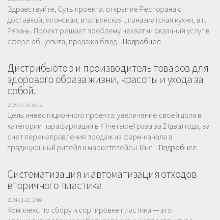
Здравствуйте, Суть проекта: открытие Ресторана с
доставкой, японская, итальянская , паназиатская кухня, в г.
Рязань. Проект решает проблему нехватки оказания услуг в
сфере общепита, продажа блюд...
Подробнее…
Дистрибьютор и производитель товаров для
здорового образа жизни, красоты и ухода за
собой.
2025-07-25 10:15
Цель инвестиционного проекта: увеличение своей доли в
категории парафармации в 4 (четыре) раза за 2 (два) года, за
счет перенаправления продаж из фарм-канала в
традиционный ритейл и маркетплейсы. Мис...
Подробнее…
Систематизация и автоматизация отходов
вторичного пластика
2024-11-21 17:49
Комплекс по сбору и сортировке пластика — это