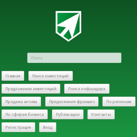
Главная
Поиск инвестиций
Предложение инвестиций
Поиск кофаундера
Продажа актива
Предложения франшиз
По регионам
По сферам бизнеса
Публикации
Контакты
Регистрация
Вход