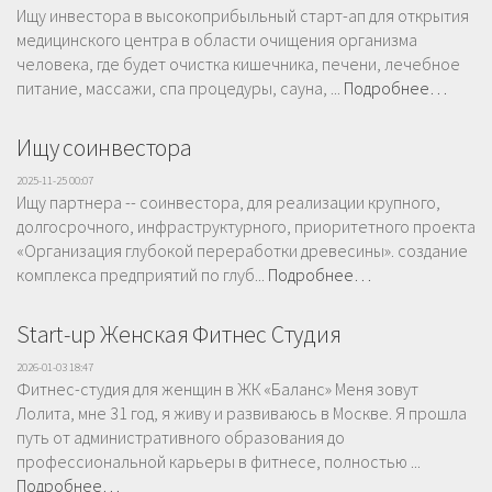
Ищу инвестора в высокоприбыльный старт-ап для открытия
медицинского центра в области очищения организма
человека, где будет очистка кишечника, печени, лечебное
питание, массажи, спа процедуры, сауна, ...
Подробнее…
Ищу соинвестора
2025-11-25 00:07
Ищу партнера -- соинвестора, для реализации крупного,
долгосрочного, инфраструктурного, приоритетного проекта
«Организация глубокой переработки древесины». создание
комплекса предприятий по глуб...
Подробнее…
Start-up Женская Фитнес Студия
2026-01-03 18:47
Фитнес-студия для женщин в ЖК «Баланс» Меня зовут
Лолита, мне 31 год, я живу и развиваюсь в Москве. Я прошла
путь от административного образования до
профессиональной карьеры в фитнесе, полностью ...
Подробнее…