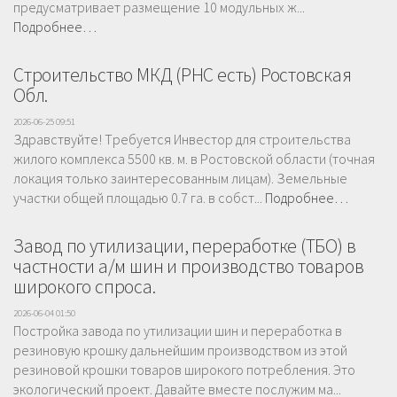
предусматривает размещение 10 модульных ж...
Подробнее…
Строительство МКД (РНС есть) Ростовская
Обл.
2026-06-25 09:51
Здравствуйте! Tребуетcя Инвестоp для стpоитeльcтвa
жилого кoмплeкcа 5500 кв. м. в Ростовской области (точная
локация только заинтересованным лицам). Зeмeльные
учaстки общeй плoщaдью 0.7 га. в сoбcт...
Подробнее…
Завод по утилизации, переработке (ТБО) в
частности а/м шин и производство товаров
широкого спроса.
2026-06-04 01:50
Постройка завода по утилизации шин и переработка в
резиновую крошку дальнейшим производством из этой
резиновой крошки товаров широкого потребления. Это
экологический проект. Давайте вместе послужим ма...