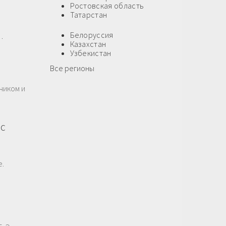
Ростовская область
Татарстан
Белоруссия
…
Казахстан
Узбекистан
Все регионы
чиком и
 с
е.