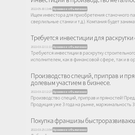
2022-05-30 13:46
Архивное объявление
Ищем инвестора для приобретения станочного пар
сверлильные станки и т.д.). Компания будет заним
Требуется инвестиции для раскрутки
2022-03-22 11:11
Архивное объявление
Требуются инвестиции в раскрутку строительного
исполнителем, как в финансовой сфере, так и в о
Производство специй, приправ и пря
долевым участием в бизнесе.
2022-03-22 12:27
Архивное объявление
Производство специй, приправ и пряностей! Пред
Продукция уже 3 года на рынке, маржинальность 30
Покупка франшизы быстроразвивающ
2022-03-25 13:54
Архивное объявление