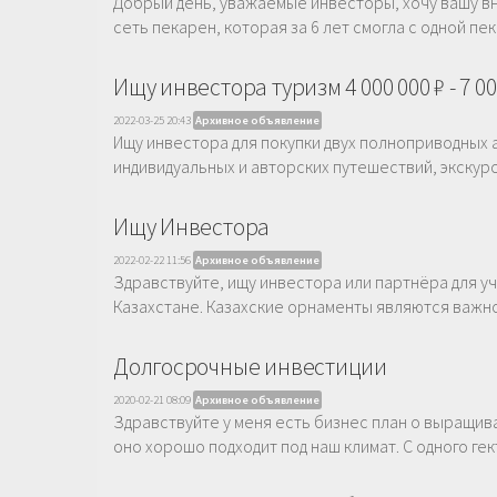
Добрый день, уважаемые инвесторы, хочу вашу вн
сеть пекарен, которая за 6 лет смогла с одной пек
Ищу инвестора туризм 4 000 000 ₽ - 7 00
2022-03-25 20:43
Архивное объявление
Ищу инвестора для покупки двух полноприводных ав
индивидуальных и авторских путешествий, экскурси
Ищу Инвестора
2022-02-22 11:56
Архивное объявление
Здравствуйте, ищу инвестора или партнёра для у
Казахстане. Казахские орнаменты являются важной
Долгосрочные инвестиции
2020-02-21 08:09
Архивное объявление
Здравствуйте у меня есть бизнес план о выращив
оно хорошо подходит под наш климат. С одного гек