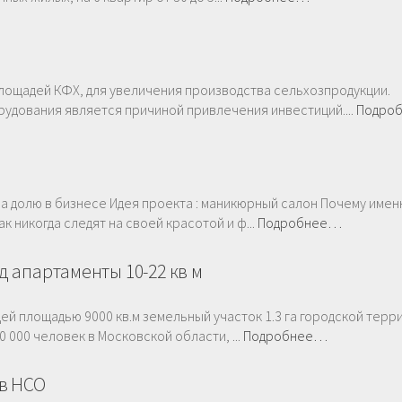
ощадей КФХ, для увеличения производства сельхозпродукции.
удования является причиной привлечения инвестиций....
Подро
на долю в бизнесе Идея проекта : маникюрный салон Почему имен
 никогда следят на своей красотой и ф...
Подробнее…
 апартаменты 10-22 кв м
ей площадью 9000 кв.м земельный участок 1.3 га городской терр
000 человек в Московской области, ...
Подробнее…
в НСО