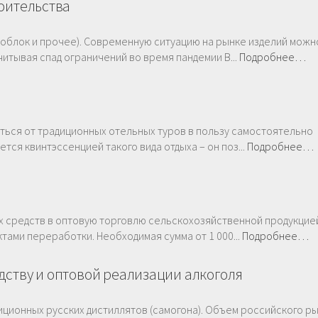
роительства
зоблок и прочее). Современную ситуацию на рынке изделий можн
тывая спад ограничений во время пандемии В...
Подробнее…
ться от традиционных отельных туров в пользу самостоятельно
тся квинтэссенцией такого вида отдыха – он поз...
Подробнее…
 средств в оптовую торговлю сельскохозяйственной продукцией
ами переработки. Необходимая сумма от 1 000...
Подробнее…
дству и оптовой реализации алкоголя
иционных русских дистиллятов (самогона). Объем российского р