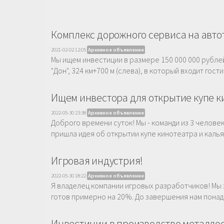
Комплекс дорожного сервиса на авто
2021-02-02 12:05
Архивное объявление
Мы ищем инвестиции в размере 150 000 000 рублей
"Дон", 324 км+700 м (слева), в который входит гост
Ищем инвестора для открытие купе к
2022-05-30 23:38
Архивное объявление
Доброго времени суток! Мы - команди из 3 челове
пришла идея об открытии купе кинотеатра и кальян
Игровая индустрия!
2022-05-30 18:22
Архивное объявление
Я владелец компании игровых разработчиков! Мы
готов примерно на 20%. До завершения нам понадо
Инвестиции в производство металло