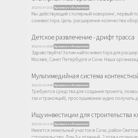
2022-02-14 23:25
Архивное объявление
Мы: действующий столярный коворкинг, первый по 
соинвестора. Цель: расширение количества обору
Детское развлечение - дрифт трасса
2022-02-14 16:09
Архивное объявление
Здравствуйте! Хотим найти инвестора для расшир
Москве, Санкт Петербурге и Сочи. Наша организац
Мультимедийная система контекстно
2022-02-14 14:40
Архивное объявление
Требуются средства для создания проекта, позв
так и трансяций), прослушивании аудио получать
Ищу инвестиции для строительства кл
2022-02-14 11:30
Архивное объявление
Имеется земельный участок в Сочи, район Светла
строительство. Дом 3-х этажный, 2 этажа полноценн