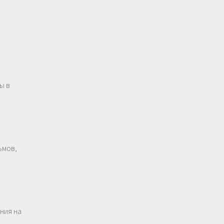
ы в
ьмов,
ния на