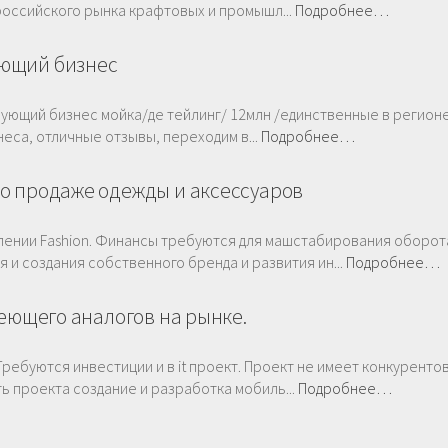
 российского рынка крафтовых и промышл...
Подробнее…
ующий бизнес
ующий бизнес мойка/де тейлинг/ 12млн /единственные в регионе
еса, отличные отзывы, переходим в...
Подробнее…
о продаже одежды и аксессуаров
влении Fashion. Финансы требуются для машстабирования оборот
 и создания собственного бренда и развития ин...
Подробнее…
меющего аналогов на рынке.
ебуются инвестиции и в it проект. Проект не имеет конкурентов
ь проекта создание и разработка мобиль...
Подробнее…