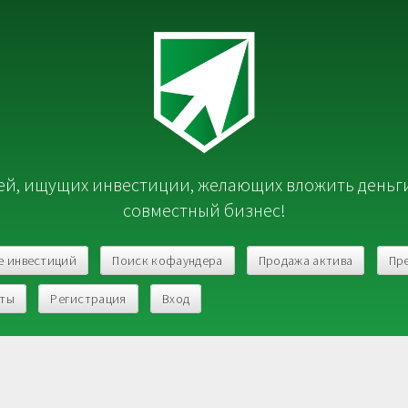
й, ищущих инвестиции, желающих вложить деньг
совместный бизнес!
е инвестиций
Поиск кофаундера
Продажа актива
Пр
кты
Регистрация
Вход