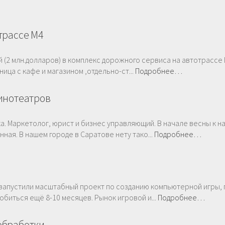
трассе М4
 (2 млн.долларов) в комплекс дорожного сервиса на автотрассе 
иница с кафе и магазином ,отдельно-ст...
Подробнее…
инотеатров
ка. Маркетолог, юрист и бизнес управляющий. В начале весны к н
ная. В нашем городе в Саратове нету тако...
Подробнее…
 запустили масштабный проект по созданию компьютерной игры,
биться ещё 8-10 месяцев. Рынок игровой и...
Подробнее…
обработки