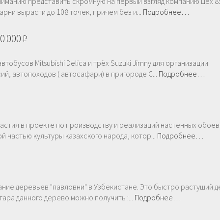
иманию представить скромную на первый взгляд компанию Цех 85
арни вырасти до 108 точек, причем без и...
Подробнее…
0 000 ₽
тобусов Mitsubishi Delica и трёх Suzuki Jimny для организации
й, автопоходов ( автосафари) в пригороде С...
Подробнее…
частия в проекте по производству и реализаций настенных обоев
 частью культуры казахского народа, котор...
Подробнее…
ание деревьев "павловни" в Узбекистане. Это быстро растущий 
тара данного дерево можно получить :...
Подробнее…