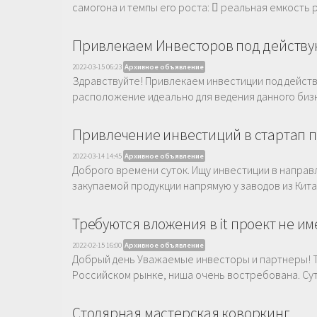
самогона и темпы его роста:  реальная емкость
Привлекаем Инвесторов под действ
2022-03-15 06:23
Архивное объявление
Здравствуйте! Привлекаем инвестиции под действ
расположение идеально для ведения данного бизн
Привлечение инвестиций в стартап п
2022-03-14 14:45
Архивное объявление
Доброго времени суток. Ищу инвестиции в напра
закупаемой продукции напрямую у заводов из Китая
Требуются вложения в it проект не и
2022-02-15 16:00
Архивное объявление
Добрый день Уважаемые инвесторы и партнеры! Тр
Российском рынке, ниша очень востребована. Сут
Столярная мастерская коворкинг