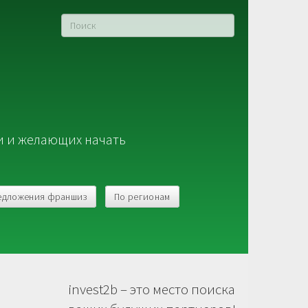
и и желающих начать
едложения франшиз
По регионам
invest2b – это место поиска