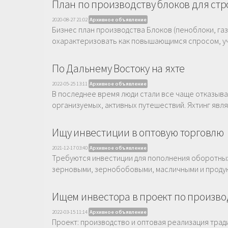
План по производству блоков для ст
2020-08-27 21:02
Архивное объявление
Бизнес план производства Блоков (пеноблоки, га
охарактеризовать как повышающимся спросом, учи
По Дальнему Востоку на яхте
2022-05-25 13:11
Архивное объявление
В последнее время люди стали все чаще отказыва
организуемых, активных путешествий. Яхтинг являе
Ищу инвестиции в оптовую торговлю
2021-12-17 03:40
Архивное объявление
Требуются инвестиции для пополнения оборотных
зерновыми, зернобобовыми, масличными и продукт
Ищем инвестора в проект по произво
2022-03-15 11:14
Архивное объявление
Проект: производство и оптовая реализация трад