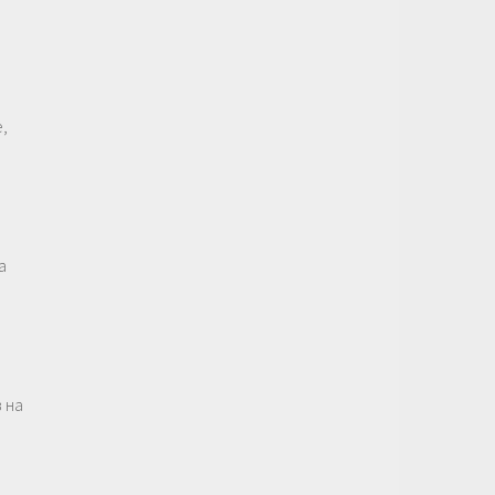
,
а
 на