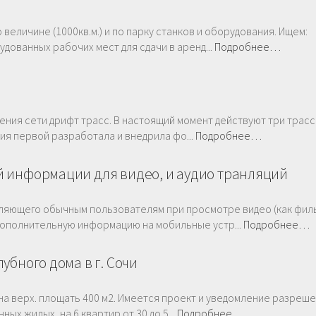
величине (1000кв.м.) и по парку станков и оборудования. Ищем:
дованных рабочих мест для сдачи в аренд...
Подробнее…
ения сети дрифт трасс. В настоящий момент действуют три трасс
ия первой разработала и внедрила фо...
Подробнее…
й информации для видео, и аудио транляций
оляющего обычным пользователям при просмотре видео (как фил
 дополнительную информацию на мобильные устр...
Подробнее…
убного дома в г. Сочи
на верх. площать 400 м2. Имеется проект и уведомление разреше
ых жилых, на 6 квартир от 30 до 5...
Подробнее…