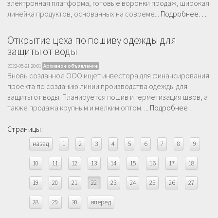
электронная платформа, готовые воронки продаж, широкая
линейка продуктов, основанных на совреме...
Подробнее…
Открытие цеха по пошиву одежды для
защиты от воды
2022-05-21 20:01
Архивное объявление
Вновь созданное ООО ищет инвестора для финансирования
проекта по созданию линии производства одежды для
защиты от воды. Планируется пошив и герметизация швов, а
также продажа крупным и мелким оптом. ...
Подробнее…
Страницы:
назад
1
2
3
4
5
6
7
8
9
10
11
12
13
14
15
16
17
18
19
20
21
22
23
24
25
26
27
28
29
30
вперед