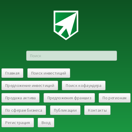
Главная
Поиск инвестиций
Предложение инвестиций
Поиск кофаундера
Продажа актива
Предложения франшиз
По регионам
По сферам бизнеса
Публикации
Контакты
Регистрация
Вход