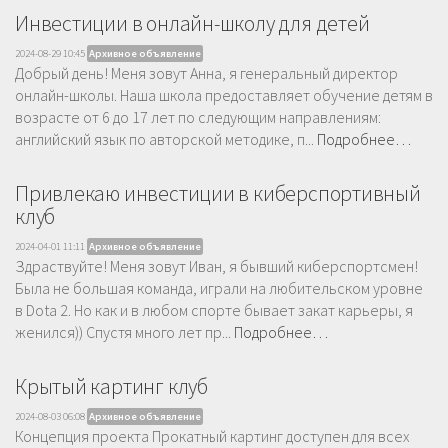
Инвестиции в онлайн-школу для детей
2024-08-29 10:45
Архивное объявление
Добрый день! Меня зовут Анна, я генеральный директор
онлайн-школы. Наша школа предоставляет обучение детям в
возрасте от 6 до 17 лет по следующим направлениям:
английский язык по авторской методике, п...
Подробнее…
Привлекаю инвестиции в киберспортивный
клуб
2024-04-01 11:11
Архивное объявление
Здраствуйте! Меня зовут Иван, я бывший киберспортсмен!
Была не большая команда, играли на любительском уровне
в Dota 2. Но как и в любом спорте бывает закат карьеры, я
женился)) Спустя много лет пр...
Подробнее…
Крытый картинг клуб
2024-08-03 06:08
Архивное объявление
Концепция проекта Прокатный картинг доступен для всех