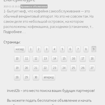
2023-11-21 21:11
Архивное объявление
1- Бытует миф, что кофейня самообслуживания — это
обычный вендинговый аппарат. Но это не совсем так. На
самом деле это небольшой островок, на котором
расположены: кофемашина, расходники (стаканчики, т...
Подробнее…
Страницы:
назад
1
2
3
4
5
6
7
8
9
10
11
12
13
14
15
16
17
18
19
20
21
22
23
24
25
26
27
28
29
30
вперед
invest2b – это место поиска ваших будущих партнеров!
Вы можете подать бесплатное объявление и начать