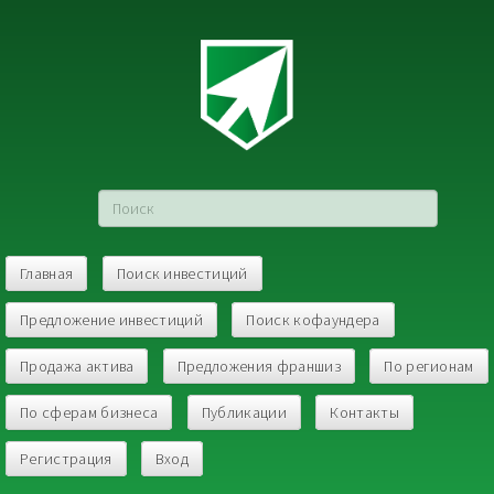
Главная
Поиск инвестиций
Предложение инвестиций
Поиск кофаундера
Продажа актива
Предложения франшиз
По регионам
По сферам бизнеса
Публикации
Контакты
Регистрация
Вход