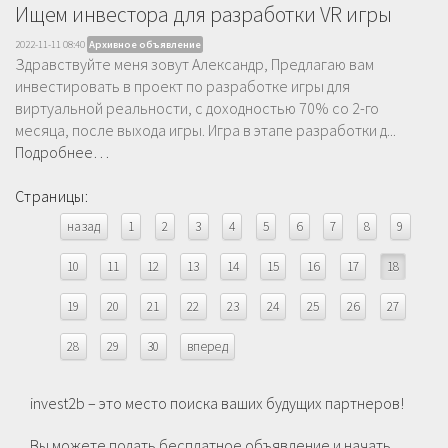
Ищем инвестора для разработки VR игры
2022-11-11 08:40
Архивное объявление
Здравствуйте меня зовут Александр, Предлагаю вам
инвестировать в проект по разработке игры для
виртуальной реальности, с доходностью 70% со 2-го
месяца, после выхода игры. Игра в этапе разработки д...
Подробнее…
Страницы:
назад
1
2
3
4
5
6
7
8
9
10
11
12
13
14
15
16
17
18
19
20
21
22
23
24
25
26
27
28
29
30
вперед
invest2b – это место поиска ваших будущих партнеров!
Вы можете подать бесплатное объявление и начать