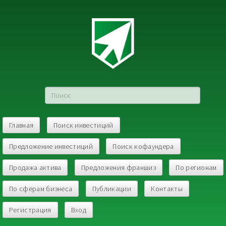
Главная
Поиск инвестиций
Предложение инвестиций
Поиск кофаундера
Продажа актива
Предложения франшиз
По регионам
По сферам бизнеса
Публикации
Контакты
Регистрация
Вход