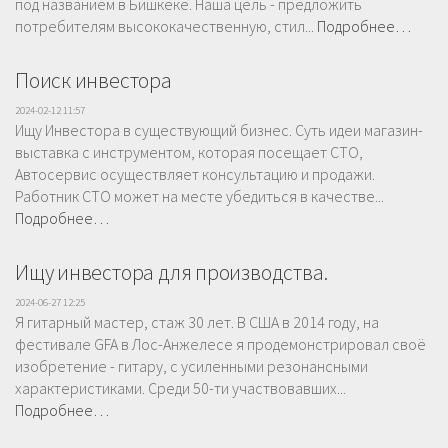
под названием в Бишкеке. Наша цель - предложить
потребителям высококачественную, стил...
Подробнее…
Поиск инвестора
2024-02-12 11:57
Ищу Инвестора в существующий бизнес. Суть идеи магазин-
выставка с инструментом, которая посещает СТО,
Автосервис осуществляет консультацию и продажи.
Работник СТО может на месте убедиться в качестве...
Подробнее…
Ищу инвестора для производства.
2024-06-27 12:25
Я гитарный мастер, стаж 30 лет. В США в 2014 году, на
фестивале GFA в Лос-Анжелесе я продемонстрировал своё
изобретение - гитару, с усиленными резонансными
характеристиками. Среди 50-ти участвовавших...
Подробнее…