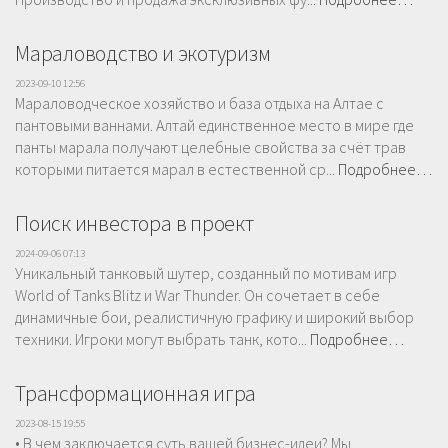
Мараловодство и экотуризм
2023-09-10 12:56
Мараловодческое хозяйство и база отдыха на Алтае с
пантовыми ваннами. Алтай единственное место в мире где
панты марала получают целебные свойства за счёт трав
которыми питается марал в естественной ср...
Подробнее…
Поиск инвестора в проект
2024-09-06 07:13
Уникальный танковый шутер, созданный по мотивам игр
World of Tanks Blitz и War Thunder. Он сочетает в себе
динамичные бои, реалистичную графику и широкий выбор
техники. Игроки могут выбрать танк, кото...
Подробнее…
Трансформационная игра
2023-08-15 19:55
• В чем заключается суть вашей бизнес-идеи? Мы