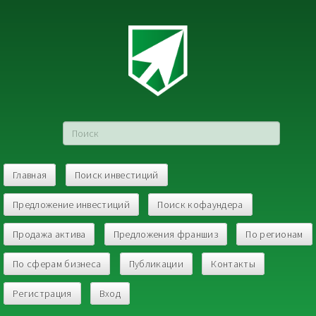
Главная
Поиск инвестиций
Предложение инвестиций
Поиск кофаундера
Продажа актива
Предложения франшиз
По регионам
По сферам бизнеса
Публикации
Контакты
Регистрация
Вход