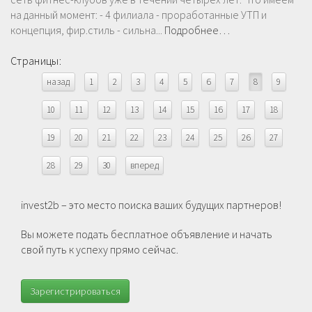
на данный момент: - 4 филиала - проработанные УТП и
концепция, фир.стиль - сильна...
Подробнее…
Страницы:
назад
1
2
3
4
5
6
7
8
9
10
11
12
13
14
15
16
17
18
19
20
21
22
23
24
25
26
27
28
29
30
вперед
invest2b – это место поиска ваших будущих партнеров!
Вы можете подать бесплатное объявление и начать
свой путь к успеху прямо сейчас.
Зарегистрироваться