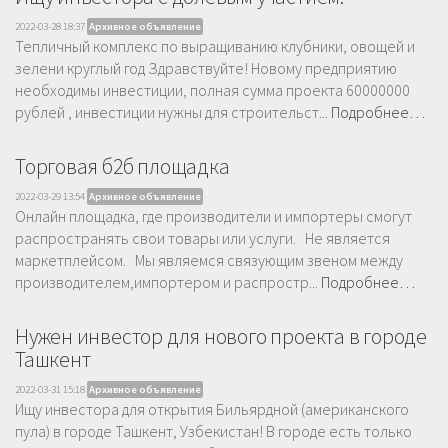
2022-03-28 18:37
Архивное объявление
Тепличный комплекс по выращиванию клубники, овощей и
зелени круглый год Здравствуйте! Новому предприятию
необходимы инвестиции, полная сумма проекта 60000000
рублей , инвестиции нужны для строительст...
Подробнее…
Торговая б2б площадка
2022-03-29 13:54
Архивное объявление
Онлайн площадка, где производители и импортеры смогут
распространять свои товары или услуги. Не является
маркетплейсом. Мы являемся связующим звеном между
производителем,импортером и распростр...
Подробнее…
Нужен инвестор для нового проекта в городе
Ташкент
2022-03-31 15:18
Архивное объявление
Ищу инвестора для открытия Бильярдной (американского
пула) в городе Ташкент, Узбекистан! В городе есть только