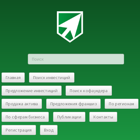
Главная
Поиск инвестиций
Предложение инвестиций
Поиск кофаундера
Продажа актива
Предложения франшиз
По регионам
По сферам бизнеса
Публикации
Контакты
Регистрация
Вход