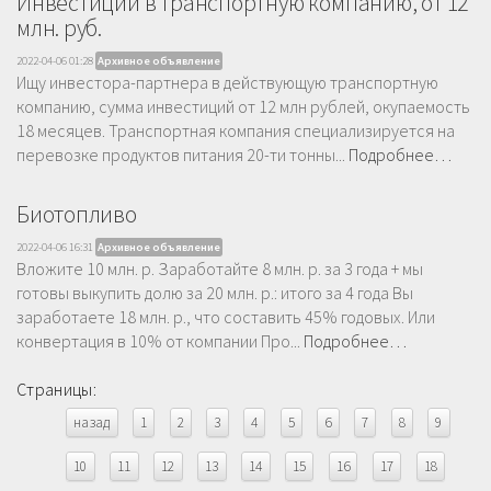
Инвестиции в транспортную компанию, от 12
млн. руб.
2022-04-06 01:28
Архивное объявление
Ищу инвестора-партнера в действующую транспортную
компанию, сумма инвестиций от 12 млн рублей, окупаемость
18 месяцев. Транспортная компания специализируется на
перевозке продуктов питания 20-ти тонны...
Подробнее…
Биотопливо
2022-04-06 16:31
Архивное объявление
Вложите 10 млн. р. Заработайте 8 млн. р. за 3 года + мы
готовы выкупить долю за 20 млн. р.: итого за 4 года Вы
заработаете 18 млн. р., что составить 45% годовых. Или
конвертация в 10% от компании Про...
Подробнее…
Страницы:
назад
1
2
3
4
5
6
7
8
9
10
11
12
13
14
15
16
17
18