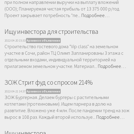
при полном направлении выручки на выплату вложений
(ООО); Планируемая чистая прибыль от 13 375 000 р/год.
Проект закрывает потребность "пе...
Подробнее…
Ищу инвестора для строительства
2022-04-20 15:33
Архивное объявление
Строительство гостевого дома "Vip class" на земельном
участке в Сочи, район ТЦ Олимп Запланированы 3 этажа с
отдельными входами, индивидуальной территорией на
прилагаемом земельном участке. Материал...
Подробнее…
ЗОЖ Стрит фуд со спросом 214%
2022-04-21 14:37
Архивное объявление
ЗОЖ Бургерная. Делаем бургеры с растительными
котлетами (протеиновыми). Ищем парнера в долю на
развтитие. Вложено уже 4 млн. После пандемии тренд на зож
вырос в 108 раз. Каждый второй используе...
Подробнее…
Ищу инвестора