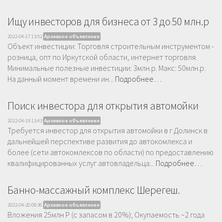
Ищу инвесторов для бизнеса от 3 до 50 млн.р
2022-04-17 13:52
Архивное объявление
Объект инвестиции: Торговля строительным инструментом -
розница, опт по Иркутской области, интернет торговля.
Минимальные полезные инвестиции: 3млн.р. Макс: 50млн.р.
На данный момент времени ин...
Подробнее…
Поиск инвестора для открытия автомойки
2022-04-19 13:43
Архивное объявление
Требуется инвестор для открытия автомойки в г Долинск в
дальнейшей перспективе развития до автокомлекса и
более (сети автокомлексов по области) по предоставлению
квалифицированных услуг автовладельца...
Подробнее…
Банно-массажный комплекс Шерегеш.
2022-04-20 09:36
Архивное объявление
Вложения 25млн Р (с запасом в 20%); Окупаемость ~2 года