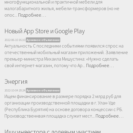
многофункциональной и практичной мебели для
малогабаритного жилья, мебели-трансформеров (но не
опос...
Подробнее…
Новый App Store и Google Play
2022-06-10 16:10
Архивное объявление
Актуальность С последними событиями появился спрос на
отечественный мобильный магазин приложений. Заявление
премьер-министра Михаила Мишустина: «Нужно сделать
свой интернет-магазин, потому что Ap...
Подробнее…
Энергия
2022-10-04 20:24
Архивное объявление
Ищем финансирование в размере порядка 2 млрд руб для
организации производственной площадки в г. Улан-Уде
(Республика Бурятия) на основе договора концессии с РБ.
Производственнвая площадка служит мест...
Подробнее…
Ищу инвестора с долевым участием.