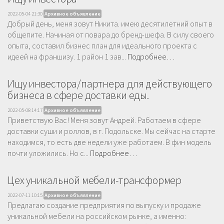
2022-05-04 21:30
Архивное объявление
Добрый день, меня зовут Никита. имею десятилетний опыт в
общепите. Начиная от повара до бренд-шефа. В силу своего
опыта, составил бизнес план для идеального проекта с
идеей на франшизу. 1 район 1 зав...
Подробнее…
Ищу инвестора/партнера для действующего
бизнеса в сфере доставки еды.
2022-05-08 14:17
Архивное объявление
Приветствую Вас! Меня зовут Андрей. Работаем в сфере
доставки суши и роллов, в г. Подольске. Мы сейчас на старте
находимся, то есть две недели уже работаем. В фин модель
почти уложились. Но с...
Подробнее…
Цех уникальной мебели-трансформер
2022-07-11 10:15
Архивное объявление
Предлагаю создание предприятия по выпуску и продаже
уникальной мебели на российском рынке, а именно: