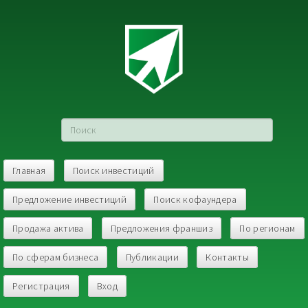
Главная
Поиск инвестиций
Предложение инвестиций
Поиск кофаундера
Продажа актива
Предложения франшиз
По регионам
По сферам бизнеса
Публикации
Контакты
Регистрация
Вход