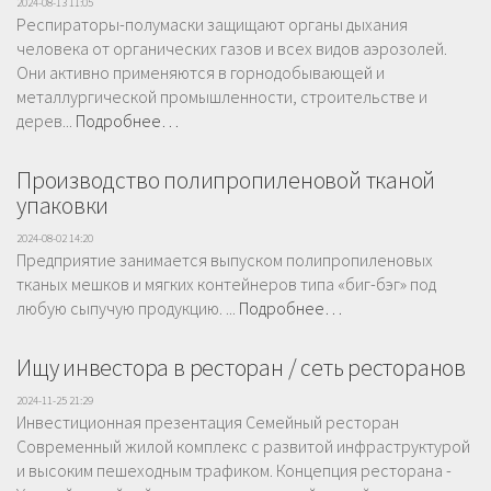
2024-08-13 11:05
Респираторы-полумаски защищают органы дыхания
человека от органических газов и всех видов аэрозолей.
Они активно применяются в горнодобывающей и
металлургической промышленности, строительстве и
дерев...
Подробнее…
Производство полипропиленовой тканой
упаковки
2024-08-02 14:20
Предприятие занимается выпуском полипропиленовых
тканых мешков и мягких контейнеров типа «биг-бэг» под
любую сыпучую продукцию. ...
Подробнее…
Ищу инвестора в ресторан / сеть ресторанов
2024-11-25 21:29
Инвестиционная презентация Семейный ресторан
Современный жилой комплекс с развитой инфраструктурой
и высоким пешеходным трафиком. Концепция ресторана -